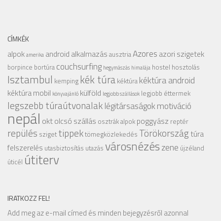
CÍMKÉK
Azores
alpok
android alkalmazás
azori szigetek
ausztria
amerika
couchsurfing
borpince
bortúra
hostel
hosztolás
hegymászás
himalája
Isztambul
kék túra
kéktúra android
kemping
kéktúra
kéktúra mobil
külföld
legjobb éttermek
könyvajánló
legjobb szállások
legszebb túraútvonalak
légitársaságok
motiváció
nepál
okt
olcsó szállás
poggyász
osztrák alpok
reptér
repülés
tippek
Törökország
túra
sziget
tömegközlekedés
városnézés
zene
felszerelés
utasbiztosítás
utazás
újzéland
útiterv
úticél
IRATKOZZ FEL!
Add meg az e-mail címed és minden bejegyzésről azonnal