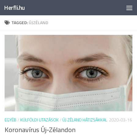
Herfli.hu
Skip to content
TAGGED:
ÚJZÉLAND
EGYÉB
/
KÜLFÖLDI UTAZÁSOK
/
ÚJ ZÉLAND HÁTIZSÁKKAL
2020-03-16
Koronavírus Új-Zélandon