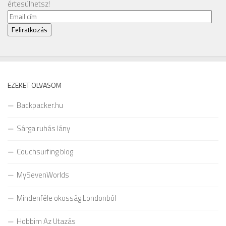
értesülhetsz!
Email
cím
Feliratkozás
EZEKET OLVASOM
Backpacker.hu
Sárga ruhás lány
Couchsurfing blog
MySevenWorlds
Mindenféle okosság Londonból
Hobbim Az Utazás