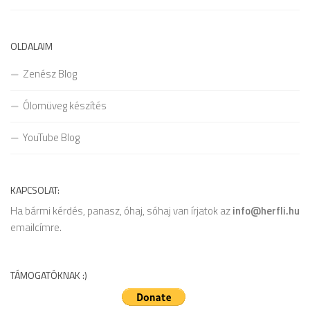
OLDALAIM
Zenész Blog
Ólomüveg készítés
YouTube Blog
KAPCSOLAT:
Ha bármi kérdés, panasz, óhaj, sóhaj van írjatok az
info@herfli.hu
emailcímre.
TÁMOGATÓKNAK :)