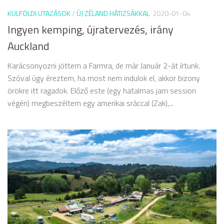
KÜLFÖLDI UTAZÁSOK
/
ÚJ ZÉLAND HÁTIZSÁKKAL
2020-01-04
Ingyen kemping, újratervezés, irány
Auckland
Karácsonyozni jöttem a Farmra, de már Január 2-át írtunk.
Szóval úgy éreztem, ha most nem indulok el, akkor bizony
örökre itt ragadok. Előző este (egy hatalmas jam session
végén) megbeszéltem egy amerikai sráccal (Zak),...