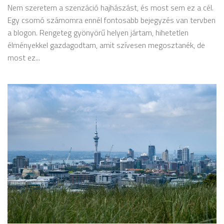
Nem szeretem a szenzáció hajhászást, és most sem ez a cél.
Egy csomó számomra ennél fontosabb bejegyzés van tervben
a blogon. Rengeteg gyönyörű helyen jártam, hihetetlen
élményekkel gazdagodtam, amit szívesen megosztanék, de
most ez...