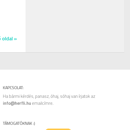
 oldal »
KAPCSOLAT:
Ha bármi kérdés, panasz, óhaj, sóhaj van írjatok az
info@herfli.hu
emailcímre.
TÁMOGATÓKNAK :)