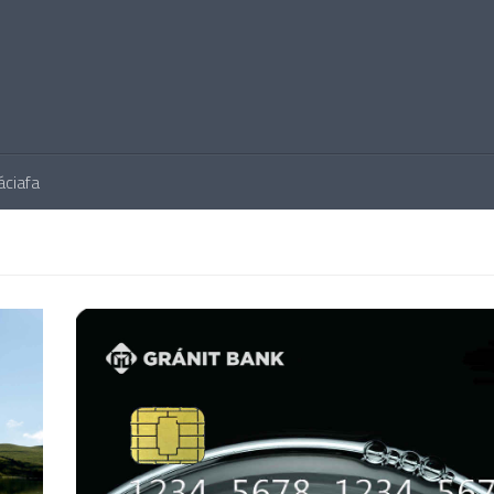
áciafa