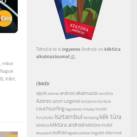
Töltsd le te is
ingyenes
Android-os
kéktúra
alkalmazásomat
itt
.
, mikor
. Napok
IB, K&H,
CÍMKÉK
alpok
android alkalmazás
ausztria
amerika
Azores
azori szigetek
borpince
bortúra
couchsurfing
hostel
hegymászás
himalája
Isztambul
kék túra
hosztolás
kemping
kéktúra android
kéktúra mobil
kéktúra
külföld
legjobb éttermek
könyvajánló
legjobb szállások