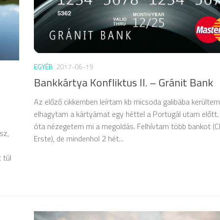
EGYÉB
2017-06-19
I
Bankkártya Konfliktus II. – Gránit Bank
Az előző cikkemben leírtam kb micsoda galibába kerültem
elhagytam a kártyámat egy héttel a Portugál utam előtt
óta nézegetem mi a megoldás. Felhívtam több bankot (C
sz,
Erste), de mindenhol 2 hét...
 túl