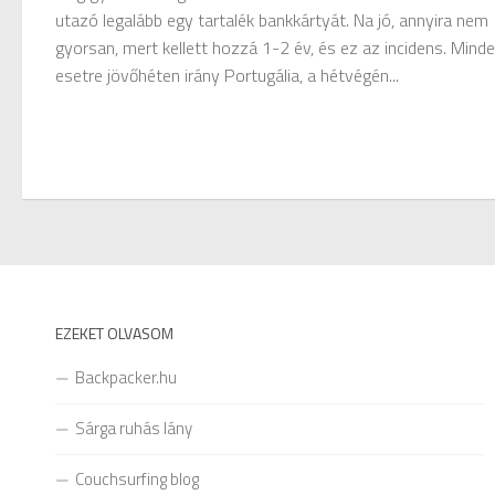
utazó legalább egy tartalék bankkártyát. Na jó, annyira nem
gyorsan, mert kellett hozzá 1-2 év, és ez az incidens. Mind
esetre jövőhéten irány Portugália, a hétvégén...
EZEKET OLVASOM
Backpacker.hu
Sárga ruhás lány
Couchsurfing blog