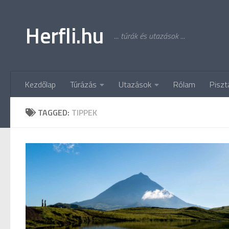
Skip to content
Herfli.hu
... túrák és utazások ...
Kezdőlap
Túrázás
Utazások
Rólam
Piszt
TAGGED:
TIPPEK