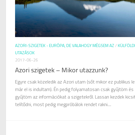
AZORI-SZIGETEK - EURÓPA, DE VALAHOGY MÉGSEM AZ
/
KÜLFÖLD
UTAZÁSOK
2017-06-26
Azori szigetek – Mikor utazzunk?
Egyre csak közeledik az Azori utam (sőt mikor ez publikus le
már el is indultam). Én pedig folyamatosan csak gyűjtöm és
gyűjtöm az információkat a szigetekről. Lassan kezdek kicsit
telítődni, most pedig megpróbálok rendet rakni....