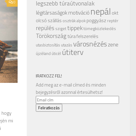
legszebb túraútvonalak
0
nepál
légitársaságok
motiváció
okt
olcsó szállás
poggyász
osztrák alpok
reptér
repülés
tippek
sziget
tömegközlekedés
Törökország
túra felszerelés
városnézés
zene
utasbiztosítás
utazás
útiterv
újzéland
úticél
IRATKOZZ FEL!
Add meg az e-mail címed és minden
bejegyzésről azonnal értesülhetsz!
Email
cím
Feliratkozás
, hogy
ején mi
i