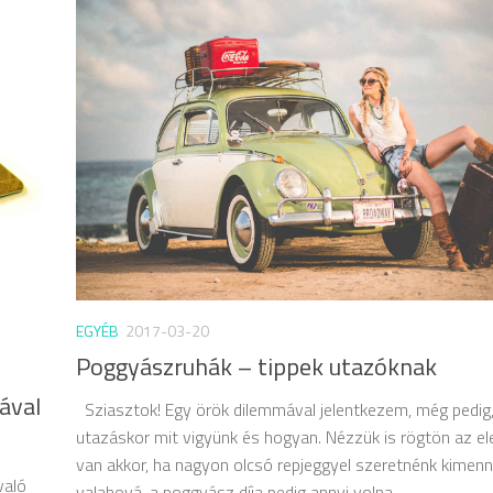
EGYÉB
2017-03-20
Poggyászruhák – tippek utazóknak
ával
Sziasztok! Egy örök dilemmával jelentkezem, még pedig
utazáskor mit vigyünk és hogyan. Nézzük is rögtön az el
van akkor, ha nagyon olcsó repjeggyel szeretnénk kimenn
való
valahová, a poggyász díja pedig annyi volna,...