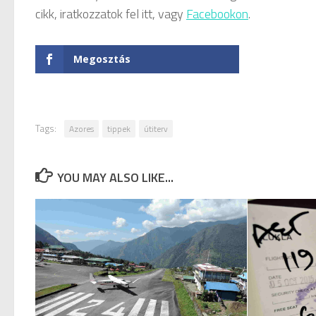
cikk, iratkozzatok fel itt, vagy
Facebookon
.
Megosztás
Tags:
Azores
tippek
útiterv
YOU MAY ALSO LIKE...