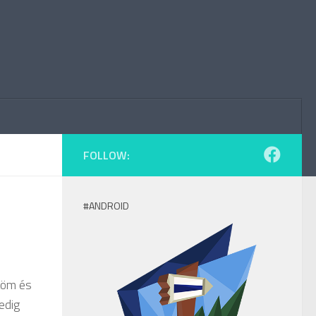
FOLLOW:
#ANDROID
jtöm és
edig