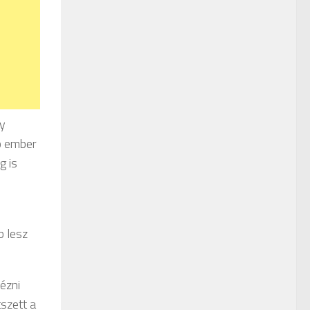
gy
bb ember
g is
b lesz
ézni
tszett a