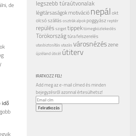
legszebb túraútvonalak
lni, de
nepál
légitársaságok
motiváció
okt
olcsó szállás
poggyász
osztrák alpok
reptér
repülés
tippek
sziget
tömegközlekedés
Törökország
túra felszerelés
városnézés
zene
utasbiztosítás
utazás
sok
útiterv
újzéland
úticél
og
y
IRATKOZZ FEL!
Add meg az e-mail címed és minden
bejegyzésről azonnal értesülhetsz!
Email
 idő
cím
Feliratkozás
gjobb
egyik