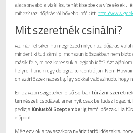
alacsonyabb a vízállás, tehát kisebbek a vízesések… 
mihez? (az időjárásról bővebb infók itt:
http://www.geek
Mit szeretnék csinálni?
Az már fél siker, ha megnézed milyen az időjárás vala
mindent ki tud zárni. pl monszun időszakban nem biztos,
másik fele, mihez keressük a legjobb időt? Azt ajánlo
helyre, hanem egy dologra koncentráljon. Nem Hawaii-
on szörfözzek napestig. Így sokkal valószínűbb, hogy 
Én az Azori szigeteken első sorban
túrázni szeretné
természeti csodával, amennyit csak be tudsz fogadni.
pedig a
Júniustól Szeptemberig
tartó időszak. Ha túrá
időpont.
Még egy ok a tavasz/kora nyárig tartó időszakra, hogy