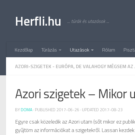
Skip to content
Herfli.hu
... túrák és utazások ...
Kezdőlap
Túrázás
Utazások
Rólam
Piszt
AZORI-SZIGETEK - EURÓPA, DE VALAHOGY MÉGSEM AZ
Azori szigetek – Mikor 
BY
DOMA
· PUBLISHED
2017-06-26
· UPDATED
2017-08-23
Egyre csak közeledik az Azori utam (sőt mikor ez publi
gyűjtöm az információkat a szigetekről. Lassan kezdek k