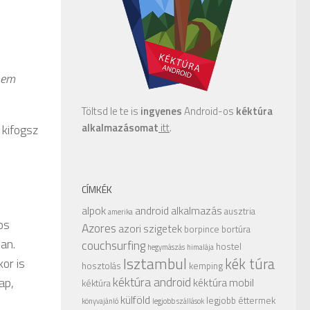
nem
Töltsd le te is
ingyenes
Android-os
kéktúra
alkalmazásomat
itt
.
 kifogsz
CÍMKÉK
alpok
android alkalmazás
ausztria
amerika
os
Azores
azori szigetek
borpince
bortúra
yan.
couchsurfing
hostel
hegymászás
himalája
Isztambul
kék túra
kor is
hosztolás
kemping
kéktúra android
ap,
kéktúra mobil
kéktúra
külföld
legjobb éttermek
könyvajánló
legjobb szállások