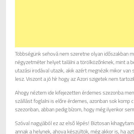
Többségünk sehová nem szeretne olyan időszakban menn
négyzetméter helyet találni a törölközőnknek, mint a b
utazási irodával utazik, akik azért megnézik mikor van
lesz. Viszont a jó hír hogy az Azori szigetek nem tarto
Ahogy néztem ide kifejezetten érdemes szezonba menni
szállást foglalni is előre érdemes, azonban sok komp 
szezonban, abban pedig bízom, hogy még ilyenkor sem le
Szóval nagyjából ez az első lépés! Biztosan kihagytam 
annak a helynek, ahova készültök, még akkor is, ha az