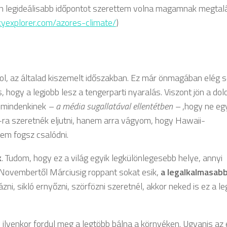
én legideálisabb időpontot szerettem volna magamnak megtalá
yexplorer.com/azores-climate/
)
hol, az általad kiszemelt időszakban. Ez már önmagában elég 
 hogy a legjobb lesz a tengerparti nyaralás. Viszont jön a dol
m mindenkinek
– a média sugallatával ellentétben –
,hogy ne eg
ra szeretnék eljutni, hanem arra vágyom, hogy Hawaii-
nem fogsz csalódni.
k
. Tudom, hogy ez a világ egyik legkülönlegesebb helye, annyi
 Novembertől Márciusig roppant sokat esik,
a legalkalmasabb
zni, sikló ernyőzni, szörfözni szeretnél, akkor neked is ez a le
 ilyenkor fordul meg a legtöbb bálna a környéken. Ugyanis az 