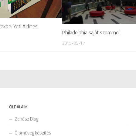
ekbe: Yeti Airlines
Philadelphia saját szemmel
2015-05-17
OLDALAIM
Zenész Blog
Ólomüveg készítés