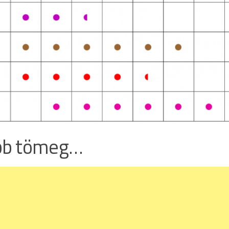
bb tömeg…