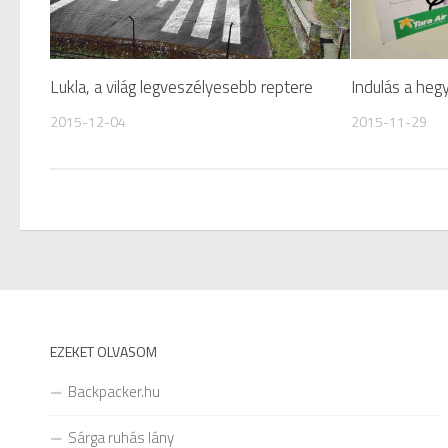
Lukla, a világ legveszélyesebb reptere
Indulás a hegy
2015-12-04
2015-11-29
EZEKET OLVASOM
Backpacker.hu
Sárga ruhás lány