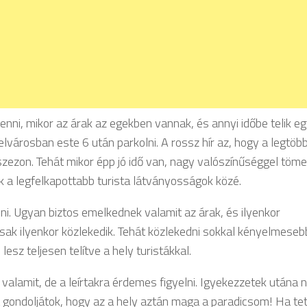
i, mikor az árak az egekben vannak, és annyi időbe telik e
elvárosban este 6 után parkolni. A rossz hír az, hogy a legtö
 szezon. Tehát mikor épp jó idő van, nagy valószínűséggel töme
zik a legfelkapottabb turista látványosságok közé.
. Ugyan biztos emelkednek valamit az árak, és ilyenkor
csak ilyenkor közlekedik. Tehát közlekedni sokkal kényelmeseb
sz teljesen telítve a hely turistákkal.
valamit, de a leírtakra érdemes figyelni. Igyekezzetek utána n
t gondoljátok, hogy az a hely aztán maga a paradicsom! Ha te