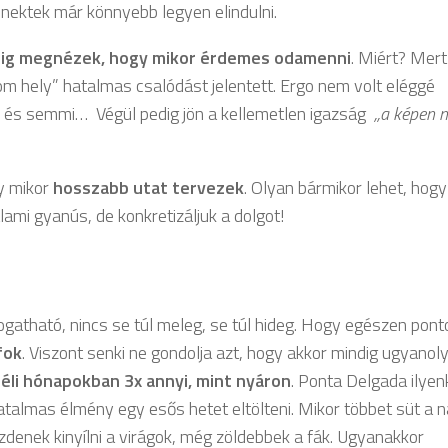
 nektek már könnyebb legyen elindulni.
ndig megnézek, hogy mikor érdemes odamenni
. Miért? Mert
m hely” hatalmas csalódást jelentett. Ergo nem volt eléggé
, és semmi… Végül pedig jön a kellemetlen igazság
,,a képen 
gy mikor
hosszabb utat tervezek
. Olyan bármikor lehet, hogy
ami gyanús, de konkretizáljuk a dolgot!
ogatható, nincs se túl meleg, se túl hideg. Hogy egészen pont
fok
. Viszont senki ne gondolja azt, hogy akkor mindig ugyanol
éli hónapokban 3x annyi, mint nyáron
. Ponta Delgada ilyen
hatalmas élmény egy esős hetet eltölteni. Mikor többet süt a n
zdenek kinyílni a virágok, még zöldebbek a fák. Ugyanakkor