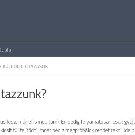
áciafa
/
KÜLFÖLDI UTAZÁSOK
utazzunk?
kus lesz, már el is indultam). Én pedig folyamatosan csak gyű
icsit túl telítődni, most pedig megpróbálok rendet rakni. Ide p