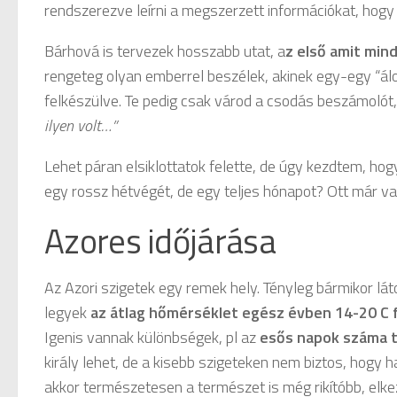
rendszerezve leírni a megszerzett információkat, hogy
Bárhová is tervezek hosszabb utat, a
z első amit mi
rengeteg olyan emberrel beszélek, akinek egy-egy “álo
felkészülve. Te pedig csak várod a csodás beszámolót
ilyen volt…”
Lehet páran elsiklottatok felette, de úgy kezdtem, ho
egy rossz hétvégét, de egy teljes hónapot? Ott már val
Azores időjárása
Az Azori szigetek egy remek hely. Tényleg bármikor lát
legyek
az átlag hőmérséklet egész évben 14-20 C 
Igenis vannak különbségek, pl az
esős napok száma t
király lehet, de a kisebb szigeteken nem biztos, hogy 
akkor természetesen a természet is még rikítóbb, elke