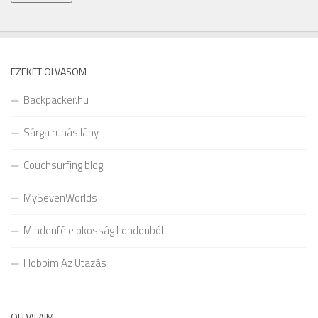
EZEKET OLVASOM
Backpacker.hu
Sárga ruhás lány
Couchsurfing blog
MySevenWorlds
Mindenféle okosság Londonból
Hobbim Az Utazás
OLDALAIM