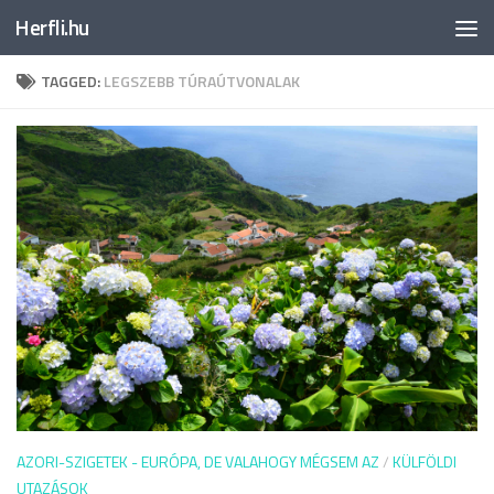
Herfli.hu
Skip to content
TAGGED:
LEGSZEBB TÚRAÚTVONALAK
AZORI-SZIGETEK - EURÓPA, DE VALAHOGY MÉGSEM AZ
/
KÜLFÖLDI
UTAZÁSOK