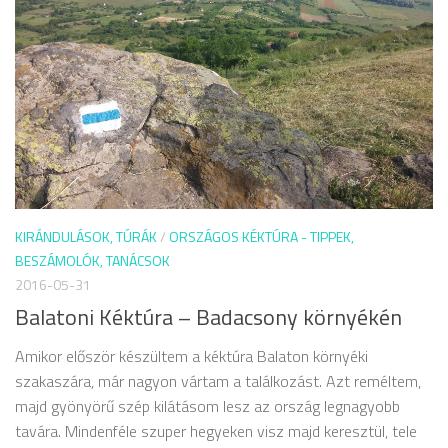
KIRÁNDULÁSOK, TÚRÁK
/
ORSZÁGOS KÉKTÚRA - TIPPEK,
BESZÁMOLÓK, TANÁCSOK
2016-05-31
Balatoni Kéktúra – Badacsony környékén
Amikor először készültem a kéktúra Balaton környéki
szakaszára, már nagyon vártam a találkozást. Azt reméltem,
majd gyönyörű szép kilátásom lesz az ország legnagyobb
tavára. Mindenféle szuper hegyeken visz majd keresztül, tele