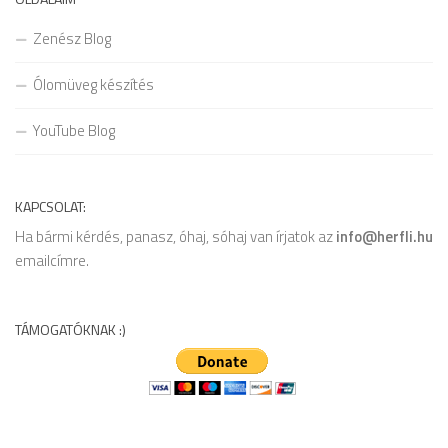
Zenész Blog
Ólomüveg készítés
YouTube Blog
KAPCSOLAT:
Ha bármi kérdés, panasz, óhaj, sóhaj van írjatok az
info@herfli.hu
emailcímre.
TÁMOGATÓKNAK :)