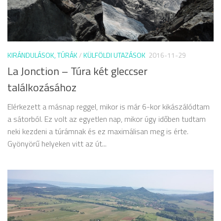
KIRÁNDULÁSOK, TÚRÁK
/
KÜLFÖLDI UTAZÁSOK
2016-11-29
La Jonction – Túra két gleccser
találkozásához
Elérkezett a másnap reggel, mikor is már 6-kor kikászálódtam
a sátorból. Ez volt az egyetlen nap, mikor úgy időben tudtam
neki kezdeni a túrámnak és ez maximálisan meg is érte.
Gyönyörű helyeken vitt az út...