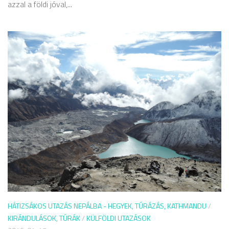
azzal a földi jóval,...
HÁTIZSÁKOS UTAZÁS NEPÁLBA - HEGYEK, TÚRÁZÁS, KATHMANDU
/
KIRÁNDULÁSOK, TÚRÁK
/
KÜLFÖLDI UTAZÁSOK