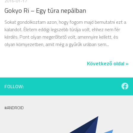
2016-01-17
Gokyo Ri – Egy túra nepálban
Sokat gondolkoztam azon, hogy fogom majd bemutatni ezt a
kalandot. Életem eddigi legszebb túrája volt, ehhez nem fér
kérdés. Pont olyan megerőltető volt, amennyire kellett, és
olyan környezetben, amit még a gyűrűk urában sem...
Következő oldal »
FOLLOW:
#ANDROID