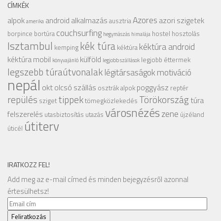
CÍMKÉK
Azores
alpok
android alkalmazás
azori szigetek
ausztria
amerika
couchsurfing
borpince
bortúra
hostel
hosztolás
hegymászás
himalája
Isztambul
kék túra
kéktúra android
kemping
kéktúra
kéktúra mobil
külföld
legjobb éttermek
könyvajánló
legjobb szállások
legszebb túraútvonalak
légitársaságok
motiváció
nepál
okt
olcsó szállás
poggyász
osztrák alpok
reptér
repülés
tippek
Törökország
túra
sziget
tömegközlekedés
városnézés
zene
felszerelés
utasbiztosítás
utazás
újzéland
útiterv
úticél
IRATKOZZ FEL!
Add meg az e-mail címed és minden bejegyzésről azonnal
értesülhetsz!
Email
cím
Feliratkozás