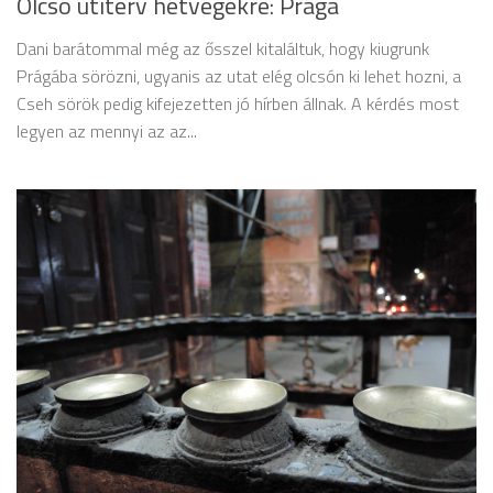
Olcsó útiterv hétvégékre: Prága
Dani barátommal még az ősszel kitaláltuk, hogy kiugrunk
Prágába sörözni, ugyanis az utat elég olcsón ki lehet hozni, a
Cseh sörök pedig kifejezetten jó hírben állnak. A kérdés most
legyen az mennyi az az...