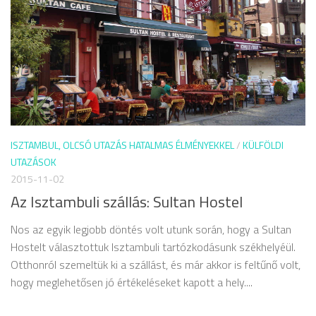
ISZTAMBUL, OLCSÓ UTAZÁS HATALMAS ÉLMÉNYEKKEL
/
KÜLFÖLDI
UTAZÁSOK
2015-11-02
Az Isztambuli szállás: Sultan Hostel
Nos az egyik legjobb döntés volt utunk során, hogy a Sultan
Hostelt választottuk Isztambuli tartózkodásunk székhelyéül.
Otthonról szemeltük ki a szállást, és már akkor is feltűnő volt,
hogy meglehetősen jó értékeléseket kapott a hely....