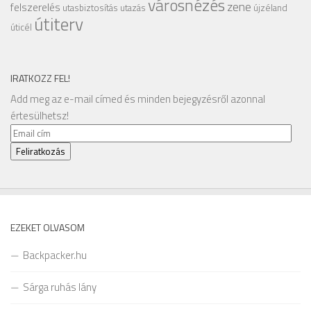
városnézés
zene
felszerelés
utasbiztosítás
utazás
újzéland
útiterv
úticél
IRATKOZZ FEL!
Add meg az e-mail címed és minden bejegyzésről azonnal
értesülhetsz!
Email
cím
Feliratkozás
EZEKET OLVASOM
Backpacker.hu
Sárga ruhás lány