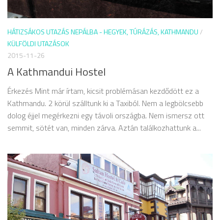
HÁTIZSÁKOS UTAZÁS NEPÁLBA - HEGYEK, TÚRÁZÁS, KATHMANDU
/
KÜLFÖLDI UTAZÁSOK
2015-11-26
A Kathmandui Hostel
Érkezés Mint már írtam, kicsit problémásan kezdődött ez a
Kathmandu. 2 körül szálltunk ki a Taxiból. Nem a legbölcsebb
dolog éjjel megérkezni egy távoli országba. Nem ismersz ott
semmit, sötét van, minden zárva. Aztán találkozhattunk a...