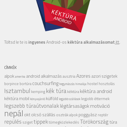
Töltsd le te is
ingyenes
Android-os
kéktúra alkalmazásomat
itt
.
CÍMKÉK
Azores
alpok
android alkalmazás
azori szigetek
ausztria
amerika
couchsurfing
borpince
bortúra
hostel
hosztolás
hegymászás
himalája
Isztambul
kék túra
kéktúra android
kemping
kéktúra
kéktúra mobil
külföld
legjobb éttermek
könyvajánló
legjobb szállások
legszebb túraútvonalak
légitársaságok
motiváció
nepál
okt
olcsó szállás
poggyász
osztrák alpok
reptér
repülés
tippek
Törökország
túra
sziget
tömegközlekedés