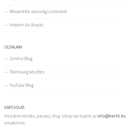
Mindenféle okosság Londonból
Hobbim Az Utazás
OLDALAIM
Zenész Blog
Ólomüveg készítés
YouTube Blog
KAPCSOLAT:
Ha bármi kérdés, panasz, óhaj, sóhaj van írjatok az
info@herfli.hu
emailcímre.