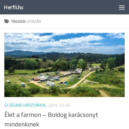
Herfli.hu
Skip to content
TAGGED:
UTAZÁS
ÚJ ZÉLAND HÁTIZSÁKKAL
2019-12-26
Élet a farmon – Boldog karácsonyt
mindenkinek