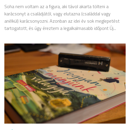
Soha nem voltam az a figura, aki távol akarta tölteni a
karácsonyt a családjától, vagy elutazna (családdal vagy
anélkül) karácsonyozni. Azonban az idei év sok meglepetést
tartogatott, és úgy éreztem a legalkalmasabb időpont Új...