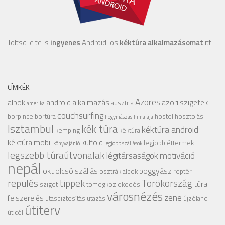
Töltsd le te is
ingyenes
Android-os
kéktúra alkalmazásomat
itt
.
CÍMKÉK
Azores
alpok
android alkalmazás
azori szigetek
ausztria
amerika
couchsurfing
borpince
bortúra
hostel
hosztolás
hegymászás
himalája
Isztambul
kék túra
kéktúra android
kemping
kéktúra
kéktúra mobil
külföld
legjobb éttermek
könyvajánló
legjobb szállások
legszebb túraútvonalak
légitársaságok
motiváció
nepál
okt
olcsó szállás
poggyász
osztrák alpok
reptér
repülés
tippek
Törökország
túra
sziget
tömegközlekedés
városnézés
zene
felszerelés
utasbiztosítás
utazás
újzéland
útiterv
úticél