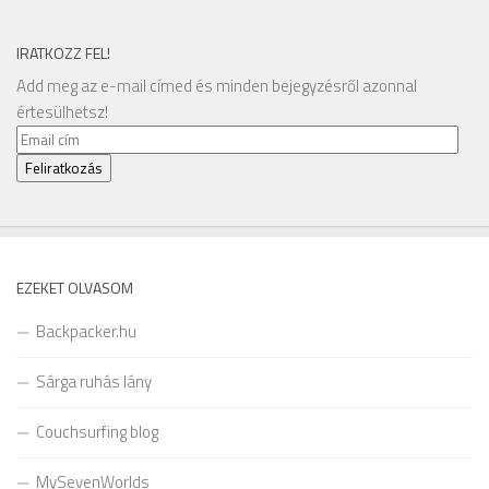
IRATKOZZ FEL!
Add meg az e-mail címed és minden bejegyzésről azonnal
értesülhetsz!
Email
cím
Feliratkozás
EZEKET OLVASOM
Backpacker.hu
Sárga ruhás lány
Couchsurfing blog
MySevenWorlds