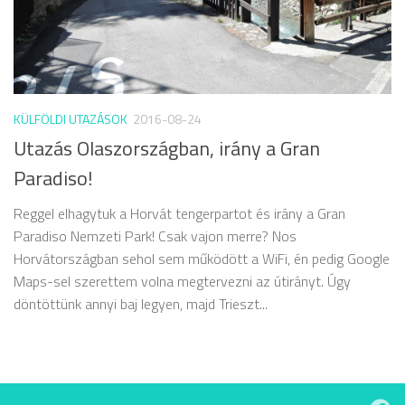
KÜLFÖLDI UTAZÁSOK
2016-08-24
Utazás Olaszországban, irány a Gran
Paradiso!
Reggel elhagytuk a Horvát tengerpartot és irány a Gran
Paradiso Nemzeti Park! Csak vajon merre? Nos
Horvátországban sehol sem működött a WiFi, én pedig Google
Maps-sel szerettem volna megtervezni az útirányt. Úgy
döntöttünk annyi baj legyen, majd Trieszt...