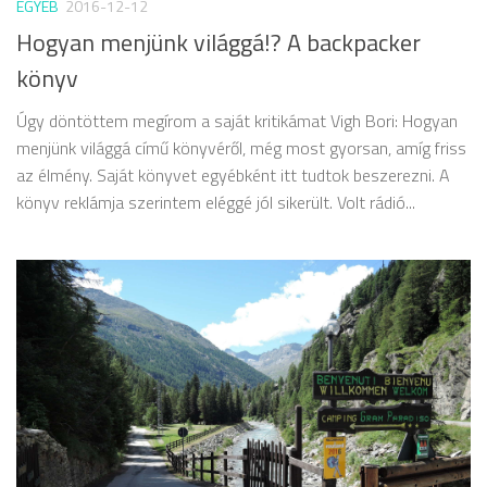
EGYÉB
2016-12-12
Hogyan menjünk világgá!? A backpacker
könyv
Úgy döntöttem megírom a saját kritikámat Vigh Bori: Hogyan
menjünk világgá című könyvéről, még most gyorsan, amíg friss
az élmény. Saját könyvet egyébként itt tudtok beszerezni. A
könyv reklámja szerintem eléggé jól sikerült. Volt rádió...