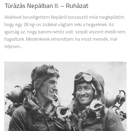
Túrázás Nepálban II. – Ruházat
Akárkivel beszélgettem Nepálról borzasztó mód meglepődött,
hogy egy 28 kg-os zsákkal vágtam neki a hegyeknek. Az
igazság az, hogy baromi nehéz volt, serpát viszont elvből nem
fogadtunk. Mindenkinek elmondtam: ha most mennék, már
teljesen...