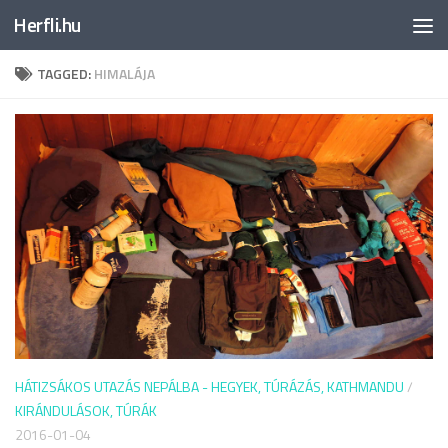
Herfli.hu
Skip to content
TAGGED:
HIMALÁJA
HÁTIZSÁKOS UTAZÁS NEPÁLBA - HEGYEK, TÚRÁZÁS, KATHMANDU
/
KIRÁNDULÁSOK, TÚRÁK
2016-01-04