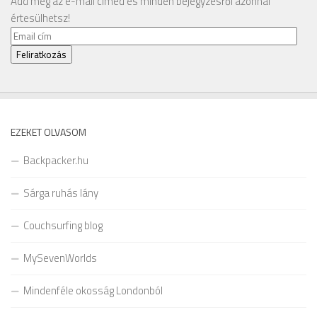
Add meg az e-mail címed és minden bejegyzésről azonnal
értesülhetsz!
Email
cím
Feliratkozás
EZEKET OLVASOM
Backpacker.hu
Sárga ruhás lány
Couchsurfing blog
MySevenWorlds
Mindenféle okosság Londonból