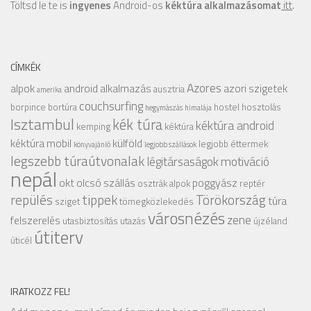
Töltsd le te is
ingyenes
Android-os
kéktúra alkalmazásomat
itt
.
CÍMKÉK
Azores
alpok
android alkalmazás
azori szigetek
ausztria
amerika
couchsurfing
borpince
bortúra
hostel
hosztolás
hegymászás
himalája
Isztambul
kék túra
kéktúra android
kemping
kéktúra
kéktúra mobil
külföld
legjobb éttermek
könyvajánló
legjobb szállások
legszebb túraútvonalak
légitársaságok
motiváció
nepál
okt
olcsó szállás
poggyász
osztrák alpok
reptér
repülés
tippek
Törökország
túra
sziget
tömegközlekedés
városnézés
zene
felszerelés
utasbiztosítás
utazás
újzéland
útiterv
úticél
IRATKOZZ FEL!