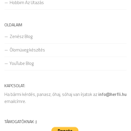
Hobbim Az Utazás
OLDALAIM
Zenész Blog
Ólomüveg készítés
YouTube Blog
KAPCSOLAT:
Ha bármi kérdés, panasz, óhaj, sóhaj van írjatok az
info@herfli.hu
emailcímre.
TÁMOGATÓKNAK :)