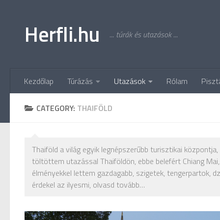
Skip to content
Herfli.hu
... túrák és utazások ...
Kezdőlap
Túrázás
Utazások
Rólam
Piszt
CATEGORY:
THAIFÖLD
Thaiföld a világ egyik legnépszerűbb turisztikai központj
töltöttem utazással Thaiföldön, ebbe belefért Chiang Mai
élményekkel lettem gazdagabb, szigetek, tengerpartok, dz
érdekel az ilyesmi, olvasd tovább…