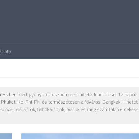
áciafa
a, részben mert gyönyörű, részben mert hihetetlenül olcsó. 12 napot
, Phuket, Ko-Phi-Phi és természetesen a főváros, Bangkok. Hihetet
sungel, elefántok, felhőkarcolók, piacok és még számtalan érdekess