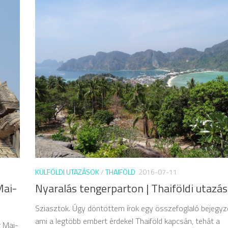
KÜLFÖLDI UTAZÁSOK
/
THAIFÖLD
2016-07-11
Mai-
Nyaralás tengerparton | Thaiföldi utazás
Sziasztok. Úgy döntöttem írok egy összefoglaló bejegyzé
ami a legtöbb embert érdekel Thaiföld kapcsán, tehát a
g Mai-