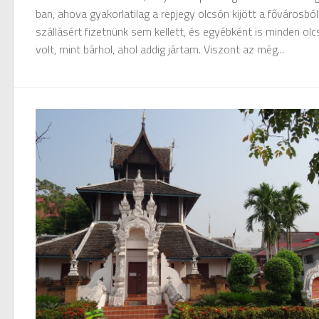
ban, ahova gyakorlatilag a repjegy olcsón kijött a fővárosból
szállásért fizetnünk sem kellett, és egyébként is minden ol
volt, mint bárhol, ahol addig jártam. Viszont az még...