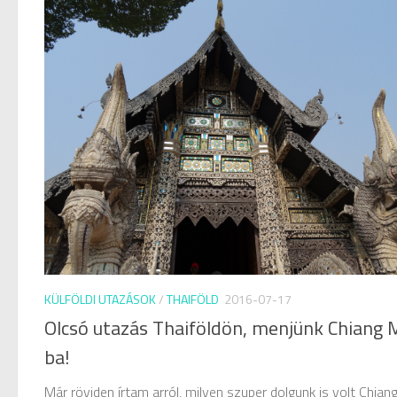
KÜLFÖLDI UTAZÁSOK
/
THAIFÖLD
2016-07-17
Olcsó utazás Thaiföldön, menjünk Chiang 
ba!
Már röviden írtam arról, milyen szuper dolgunk is volt Chian