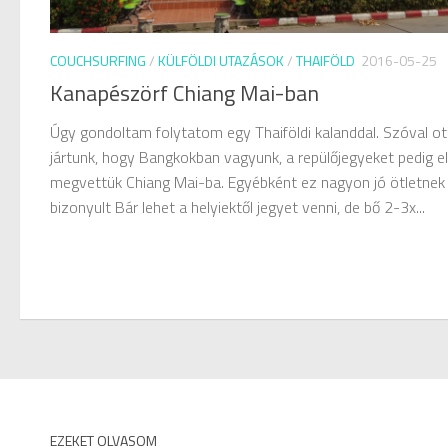
COUCHSURFING
/
KÜLFÖLDI UTAZÁSOK
/
THAIFÖLD
2016-05-25
Kanapészörf Chiang Mai-ban
Úgy gondoltam folytatom egy Thaiföldi kalanddal. Szóval ot
jártunk, hogy Bangkokban vagyunk, a repülőjegyeket pedig e
megvettük Chiang Mai-ba. Egyébként ez nagyon jó ötletnek
bizonyult Bár lehet a helyiektől jegyet venni, de bő 2-3x...
EZEKET OLVASOM