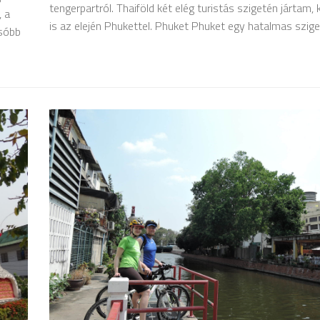
tengerpartról. Thaiföld két elég turistás szigetén jártam, 
, a
is az elején Phukettel. Phuket Phuket egy hatalmas sziget,
csóbb