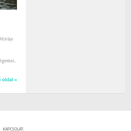
itúrája
gekkel...
 oldal »
KAPCSOLAT: