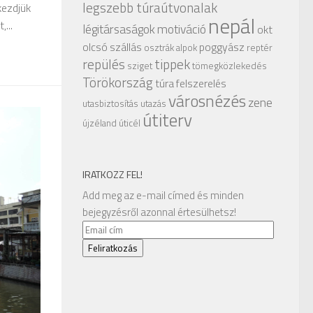
legszebb túraútvonalak
kezdjük
nepál
...
légitársaságok
motiváció
okt
olcsó szállás
poggyász
osztrák alpok
reptér
repülés
tippek
sziget
tömegközlekedés
Törökország
túra felszerelés
városnézés
zene
utasbiztosítás
utazás
útiterv
újzéland
úticél
IRATKOZZ FEL!
Add meg az e-mail címed és minden
bejegyzésről azonnal értesülhetsz!
Email
cím
Feliratkozás