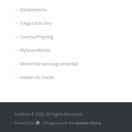
Backpacker.hu
Sárga ruhás lány
Couchsurfing blog
MySevenWorlds
Mindenféle okosság Londonból
Hobbim Az Utazás
Herfli.hu © 2026. All Rights Reserved.
Powered by
- Designed with the
Hueman theme