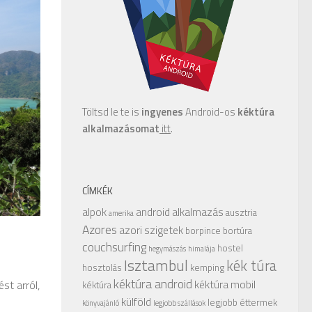
Töltsd le te is
ingyenes
Android-os
kéktúra
alkalmazásomat
itt
.
CÍMKÉK
alpok
android alkalmazás
ausztria
amerika
Azores
azori szigetek
borpince
bortúra
couchsurfing
hostel
hegymászás
himalája
Isztambul
kék túra
hosztolás
kemping
kéktúra android
kéktúra mobil
st arról,
kéktúra
külföld
legjobb éttermek
könyvajánló
legjobb szállások