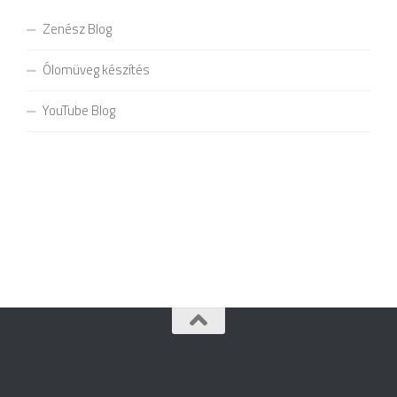
Zenész Blog
Ólomüveg készítés
YouTube Blog