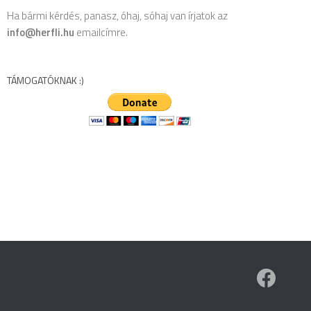
Ha bármi kérdés, panasz, óhaj, sóhaj van írjatok az
info@herfli.hu
emailcímre.
TÁMOGATÓKNAK :)