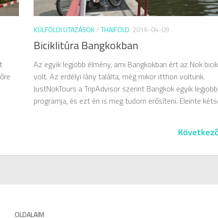
KÜLFÖLDI UTAZÁSOK
/
THAIFÖLD
2016-04-09
Biciklitúra Bangkokban
Az egyik legjobb élmény, ami Bangkokban ért az Nok bicikl
t
volt. Az erdélyi lány találta, még mikor itthon voltunk.
lőre
JustNokTours a TripAdvisor szerint Bangkok egyik legjobb
programja, és ezt én is meg tudom erősíteni. Eleinte kétsé
Következő
OLDALAIM