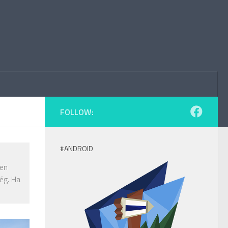
FOLLOW:
#ANDROID
len
ég. Ha