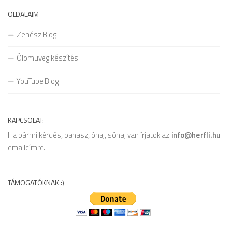
OLDALAIM
Zenész Blog
Ólomüveg készítés
YouTube Blog
KAPCSOLAT:
Ha bármi kérdés, panasz, óhaj, sóhaj van írjatok az
info@herfli.hu
emailcímre.
TÁMOGATÓKNAK :)