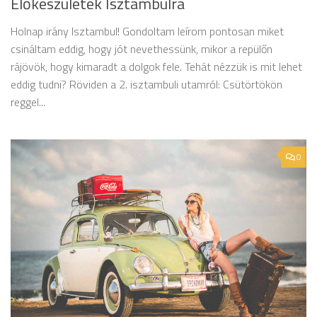
Előkészületek Isztambulra
Holnap irány Isztambul! Gondoltam leírom pontosan miket
csináltam eddig, hogy jót nevethessünk, mikor a repülőn
rájövök, hogy kimaradt a dolgok fele. Tehát nézzük is mit lehet
eddig tudni? Röviden a 2. isztambuli utamról: Csütörtökön
reggel...
0