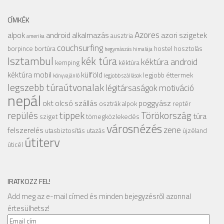
CÍMKÉK
Azores
alpok
android alkalmazás
azori szigetek
ausztria
amerika
couchsurfing
borpince
bortúra
hostel
hosztolás
hegymászás
himalája
Isztambul
kék túra
kéktúra android
kemping
kéktúra
kéktúra mobil
külföld
legjobb éttermek
könyvajánló
legjobb szállások
legszebb túraútvonalak
légitársaságok
motiváció
nepál
okt
olcsó szállás
poggyász
osztrák alpok
reptér
repülés
tippek
Törökország
túra
sziget
tömegközlekedés
városnézés
zene
felszerelés
utasbiztosítás
utazás
újzéland
útiterv
úticél
IRATKOZZ FEL!
Add meg az e-mail címed és minden bejegyzésről azonnal
értesülhetsz!
Email