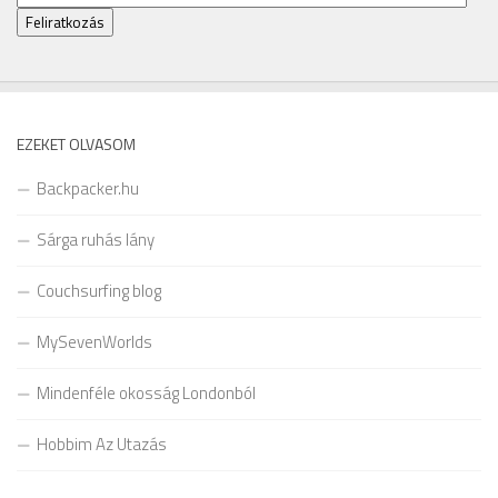
cím
Feliratkozás
EZEKET OLVASOM
Backpacker.hu
Sárga ruhás lány
Couchsurfing blog
MySevenWorlds
Mindenféle okosság Londonból
Hobbim Az Utazás