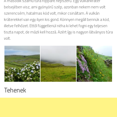
A második számú túra roppant népszerű. Egy vulkánkráter
belsejében visz, ami gyönyörű szép, azonban nekem nem volt
szerencsém, hatalmas köd volt, mikor csináltam. A vulkán
kráterekkel van egy ilyen kis gond. Könnyen megáll bennük a köd,
illetve felhőzet. Ettől függetlenül néha ki lehet fogni egy teljesen
tiszta napot, de mázli kell hozzá. Azért így is nagyon látványos túra
volt.
Tehenek