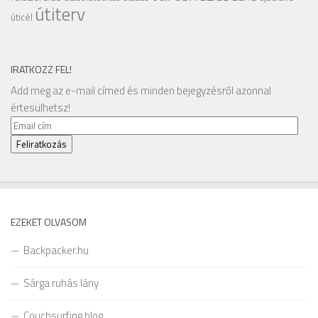
útiterv
úticél
IRATKOZZ FEL!
Add meg az e-mail címed és minden bejegyzésről azonnal
értesülhetsz!
Email
cím
Feliratkozás
EZEKET OLVASOM
Backpacker.hu
Sárga ruhás lány
Couchsurfing blog