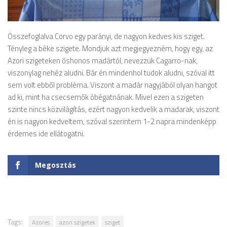
Összefoglalva Corvo egy parányi, de nagyon kedves kis sziget.
Tényleg a béke szigete. Mondjuk azt megjegyezném, hogy egy, az
Azori szigeteken őshonos madártól, nevezzük Cagarro-nak,
viszonylag nehéz aludni. Bár én mindenhol tudok aludni, szóval itt
sem volt ebből probléma. Viszont a madár nagyjából olyan hangot
ad ki, mint ha csecsemők óbégatnának. Mivel ezen a szigeten
szinte nincs közvilágítás, ezért nagyon kedvelik a madarak, viszont
én is nagyon kedveltem, szóval szerintem 1-2 napra mindenképp
érdemes ide ellátogatni.
Megosztás
Tags:
Azores
azori szigetek
sziget