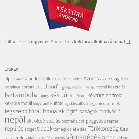
Töltsd le te is
ingyenes
Android-os
kéktúra alkalmazásomat
itt
.
CÍMKÉK
Azores
alpok
android alkalmazás
azori szigetek
ausztria
amerika
couchsurfing
borpince
bortúra
hostel
hosztolás
hegymászás
himalája
Isztambul
kék túra
kéktúra android
kemping
kéktúra
kéktúra mobil
külföld
legjobb éttermek
könyvajánló
legjobb szállások
legszebb túraútvonalak
légitársaságok
motiváció
nepál
okt
olcsó szállás
poggyász
osztrák alpok
reptér
repülés
tippek
Törökország
túra
sziget
tömegközlekedés
városnézés
zene
felszerelés
utasbiztosítás
utazás
újzéland