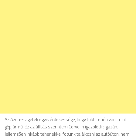
Az Azori-szigetek egyik érdekessége, hogy több tehén van, mint
gépjármű. Ez az állítás szerintem Corvo-n igazolódik igazán.
Jellemzően inkább tehenekkel fogunk találkozni az autóúton, nem