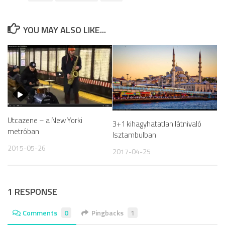
YOU MAY ALSO LIKE...
Utcazene – a New Yorki
3+1 kihagyhatatlan látnivaló
metróban
Isztambulban
2015-05-26
2017-04-25
1 RESPONSE
Comments
0
Pingbacks
1