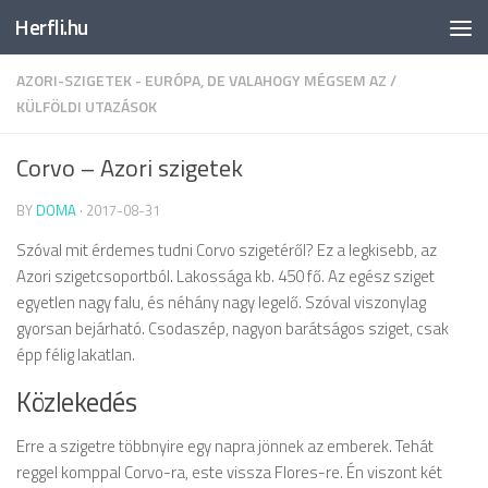
Herfli.hu
Skip to content
AZORI-SZIGETEK - EURÓPA, DE VALAHOGY MÉGSEM AZ
/
KÜLFÖLDI UTAZÁSOK
Corvo – Azori szigetek
BY
DOMA
·
2017-08-31
Szóval mit érdemes tudni Corvo szigetéről? Ez a legkisebb, az
Azori szigetcsoportból. Lakossága kb. 450 fő. Az egész sziget
egyetlen nagy falu, és néhány nagy legelő. Szóval viszonylag
gyorsan bejárható. Csodaszép, nagyon barátságos sziget, csak
épp félig lakatlan.
Közlekedés
Erre a szigetre többnyire egy napra jönnek az emberek. Tehát
reggel komppal Corvo-ra, este vissza Flores-re. Én viszont két