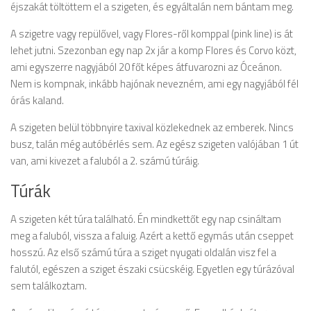
éjszakát töltöttem el a szigeten, és egyáltalán nem bántam meg.
A szigetre vagy repülővel, vagy Flores-ről komppal (pink line) is át
lehet jutni. Szezonban egy nap 2x jár a komp Flores és Corvo közt,
ami egyszerre nagyjából 20 főt képes átfuvarozni az Óceánon.
Nem is kompnak, inkább hajónak nevezném, ami egy nagyjából fél
órás kaland.
A szigeten belül többnyire taxival közlekednek az emberek. Nincs
busz, talán még autóbérlés sem. Az egész szigeten valójában 1 út
van, ami kivezet a faluból a 2. számú túráig.
Túrák
A szigeten két túra található. Én mindkettőt egy nap csináltam
meg a faluból, vissza a faluig. Azért a kettő egymás után cseppet
hosszú. Az első számú túra a sziget nyugati oldalán visz fel a
falutól, egészen a sziget északi csücskéig. Egyetlen egy túrázóval
sem találkoztam.